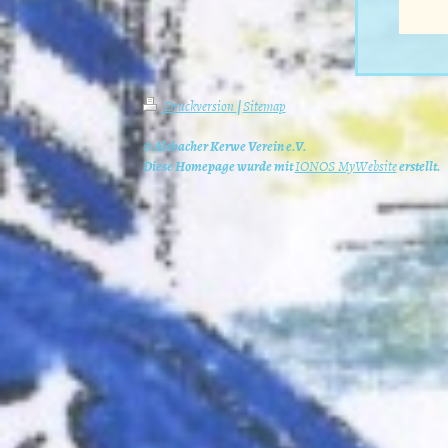
Druckversion
|
Sitemap
© Alsbacher Kerwe Verein e.V.
Diese Homepage wurde mit
IONOS MyWebsite
erstellt.